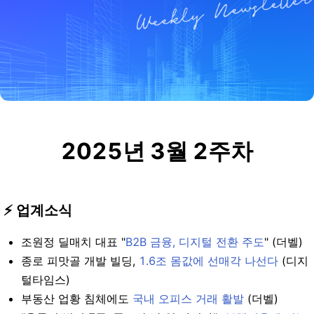
2025년 3월 2주
차
⚡️ 업계소식
조원정 딜매치 대표 "
B2B 금융, 디지털 전환 주도
" (더벨)
종로 피맛골 개발 빌딩,
1.6조 몸값에 선매각 나선다
(디지
털타임스)
부동산 업황 침체에도
국내 오피스 거래 활발
(더벨)