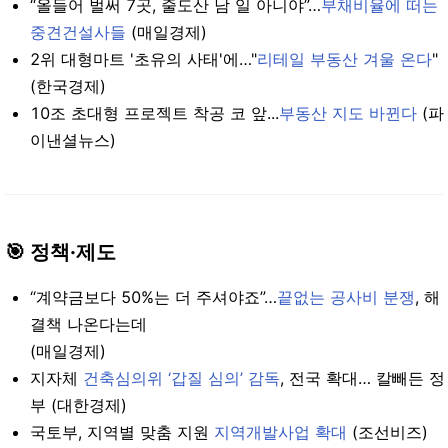
“올들어 벌써 7곳, 줄도산 남 일 아니야”…
부채비율에 떠는
중견건설사들
(매일경제)
2위 대형마트 '초유의 사태'에…"
리테일 부동산 겨울 온다
"
(한국경제)
10조 초대형 프로젝트 착공 코 앞...
부동산 지도 바뀐다
(파
이낸셜뉴스)
🎯 정책·제도
“계약금보다 50%는 더 주셔야죠”…
끝없는 공사비 분쟁
, 해
결책 나온다는데
(매일경제)
지자체
건축심의위 ‘갑질 심의’ 감독
, 전국 확대… 칼빼든 정
부 (대한경제)
국토부, 지역별 맞춤 지원
지역개발사업 확대
(조선비즈)