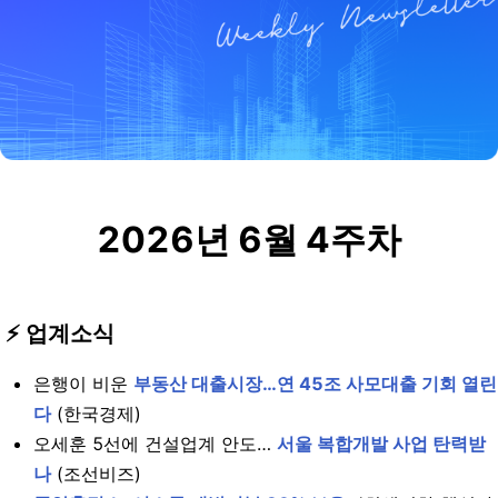
2026년 6월 4주
차
⚡️ 업계소식
은행이 비운
부동산 대출시장…연 45조 사모대출 기회 열린
다
(한국경제)
오세훈 5선에 건설업계 안도…
서울 복합개발 사업 탄력받
나
(조선비즈)