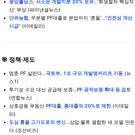
중앙홀딩스, 서소문 개발지분 20% 보유
…'회생절차 핵심자
산' 부상 (파이낸셜뉴스)
단위농협
, 무분별 PF대출로 본업까지 '흔들'…
"건전성 개선
시급"
(이데일리)
🎯 정책·제도
멈춘 PF 살린다…
국토부, 1조 규모 개발앵커리츠 가동
(뉴
스1)
투기성 수요 대신 공급에 보증…
PF 공적보증 확대 등 검토
(연합뉴스)
상호금융 부동산
PF대출, 총대출의 20%로 제한
(이데일
리)
도심 흉물 고가도로의 변신
…상업·물류 결합한 새 모델 만든
다 (조선비즈)