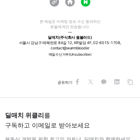
본 메일은 마케팅 정보 수신 동의하신
분들에게만 전송됩니다.
—
딜매치(주식회사 웜블러드)
서울시 강남구 테헤란로 84길 12, KR빌딩 4F, 02-6015-1708,
contact@warmblood.kr
메일수신거부(Unsubscribe)
공유하기
딜매치 위클리
를
구독하고 이메일로 받아보세요
부동산 개발을 위한 최고의 파트너, 딜매치와 함께하세요.