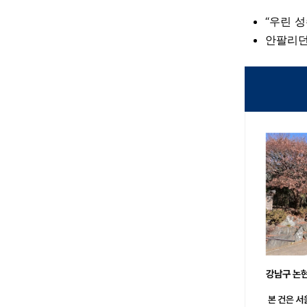
“우린 
안팔리던