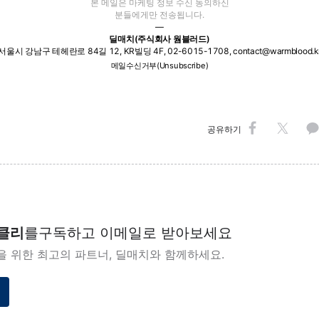
본 메일은 마케팅 정보 수신 동의하신
분들에게만 전송됩니다.
—
딜매치(주식회사 웜블러드)
서울시 강남구 테헤란로 84길 12, KR빌딩 4F, 02-6015-1708, contact@warmblood.k
메일수신거부(Unsubscribe)
공유하기
클리
를
구독하고 이메일로 받아보세요
을 위한 최고의 파트너, 딜매치와 함께하세요.