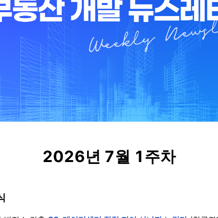
2026년 7월 1주
차
식