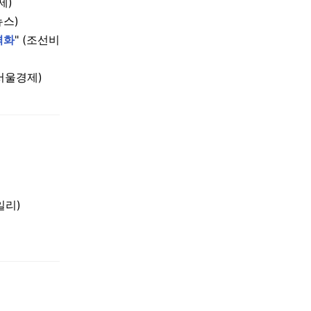
제)
뉴스)
격화
" (조선비
서울경제)
일리)