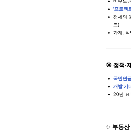
비수도권
'프로젝
전세의 
즈)
가계, 
🎯 정책·
국민연
개발 기
20년 
✨
부동산